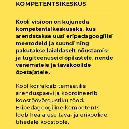
KOMPETENTSIKESKUS
Kooli visioon on kujuneda
kompetentsikeskuseks, kus
arendatakse uusi eripedagoogilisi
meetodeid ja suundi ning
pakutakse laialdaselt nõustamis-
ja tugiteenuseid õpilastele, nende
vanematele ja tavakoolide
õpetajatele.
Kool korraldab temaatilisi
arenduspäevi ja koordineerib
koostöövõrgustiku tööd.
Eripedagoogiline kompetents
loob hea aluse tava- ja erikoolide
tihedale koostööle.