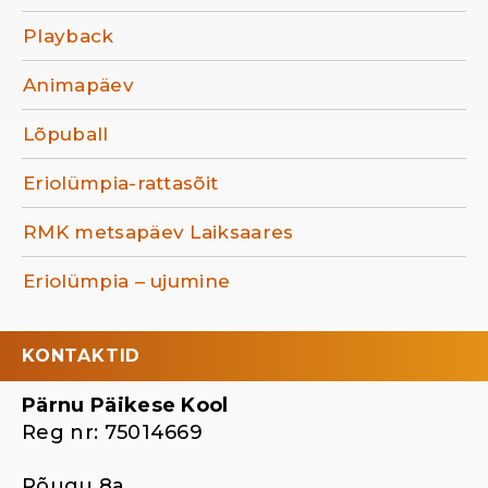
Playback
Animapäev
Lõpuball
Eriolümpia-rattasõit
RMK metsapäev Laiksaares
Eriolümpia – ujumine
KONTAKTID
Pärnu Päikese Kool
Reg nr: 75014669
Rõugu 8a