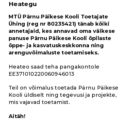
Heategu
MTÜ Pärnu Päikese Kooli Toetajate
Ühing (reg nr 80235421) tänab kõiki
annetajaid, kes annavad oma väikese
panuse Pärnu Päikese Kooli õpilaste
õppe- ja kasvatuskeskkonna ning
arenguvõimaluste toetamiseks.
Heateo saad teha pangakontole
EE371010220060946013
Teil on võimalus toetada Pärnu Päikese
Kooli üldiselt ning tegevusi ja projekte,
mis vajavad toetamist.
Aitäh!