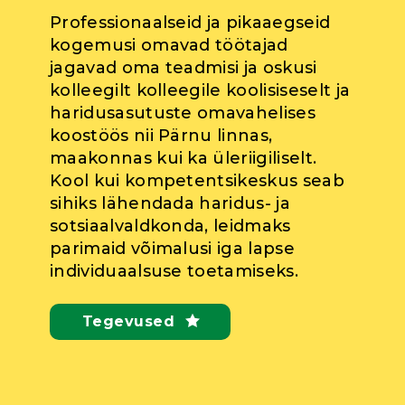
Professionaalseid ja pikaaegseid
kogemusi omavad töötajad
jagavad oma teadmisi ja oskusi
kolleegilt kolleegile koolisiseselt ja
haridusasutuste omavahelises
koostöös nii Pärnu linnas,
maakonnas kui ka üleriigiliselt.
Kool kui kompetentsikeskus seab
sihiks lähendada haridus- ja
sotsiaalvaldkonda, leidmaks
parimaid võimalusi iga lapse
individuaalsuse toetamiseks.
Tegevused