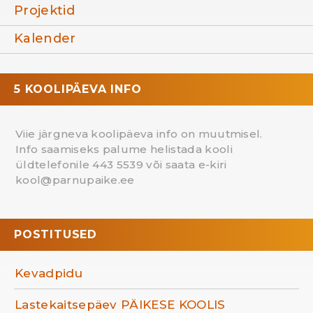
Projektid
Kalender
5 KOOLIPÄEVA INFO
Viie järgneva koolipäeva info on muutmisel.
Info saamiseks palume helistada kooli
üldtelefonile 443 5539 või saata e-kiri
kool@parnupaike.ee
POSTITUSED
Kevadpidu
Lastekaitsepäev PÄIKESE KOOLIS