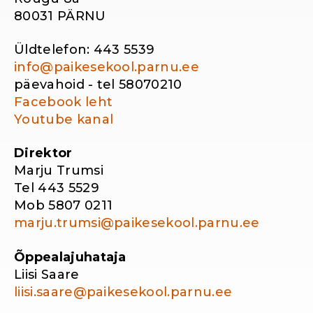
80031 PÄRNU
Üldtelefon: 443 5539
info@paikesekool.parnu.ee
päevahoid - tel 58070210
Facebook leht
Youtube kanal
Direktor
Marju Trumsi
Tel 443 5529
Mob 5807 0211
marju.trumsi@paikesekool.parnu.ee
Õppealajuhataja
Liisi Saare
liisi.saare@paikesekool.parnu.ee