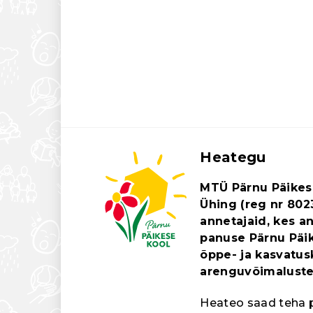
Heategu
MTÜ Pärnu Päikese
Ühing (reg nr 802
annetajaid, kes 
panuse Pärnu Päik
õppe- ja kasvatu
arenguvõimaluste
Heateo saad teha