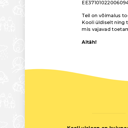
EE3710102200609
Teil on võimalus t
Kooli üldiselt ning 
mis vajavad toetam
Aitäh!