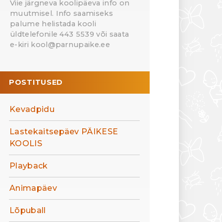
Viie järgneva koolipäeva info on
muutmisel. Info saamiseks
palume helistada kooli
üldtelefonile 443 5539 või saata
e-kiri kool@parnupaike.ee
POSTITUSED
Kevadpidu
Lastekaitsepäev PÄIKESE
KOOLIS
Playback
Animapäev
Lõpuball