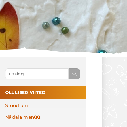
OLULISED VIITED
Stuudium
Nädala menüü