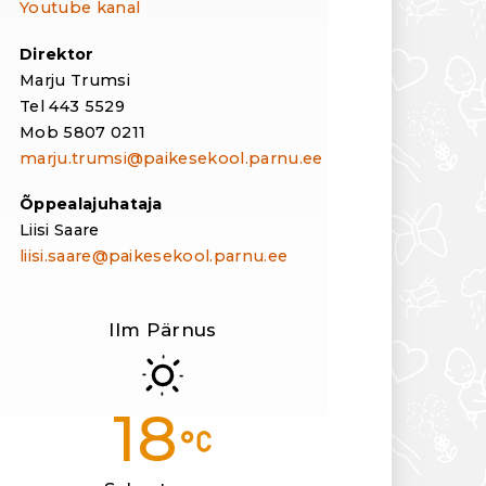
Youtube kanal
Direktor
Marju Trumsi
Tel 443 5529
Mob 5807 0211
marju.trumsi@paikesekool.parnu.ee
Õppealajuhataja
Liisi Saare
liisi.saare@paikesekool.parnu.ee
Ilm Pärnus
18