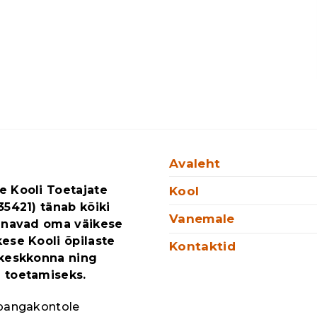
Avaleht
 Kooli Toetajate
Kool
35421) tänab kõiki
Vanemale
annavad oma väikese
ese Kooli õpilaste
Kontaktid
skeskkonna ning
 toetamiseks.
 pangakontole