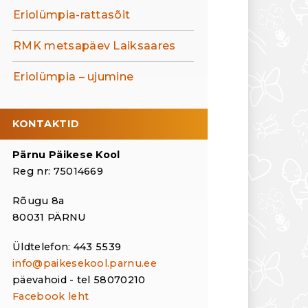
Eriolümpia-rattasõit
RMK metsapäev Laiksaares
Eriolümpia – ujumine
KONTAKTID
Pärnu Päikese Kool
Reg nr: 75014669
Rõugu 8a
80031 PÄRNU
Üldtelefon: 443 5539
info@paikesekool.parnu.ee
päevahoid - tel 58070210
Facebook leht