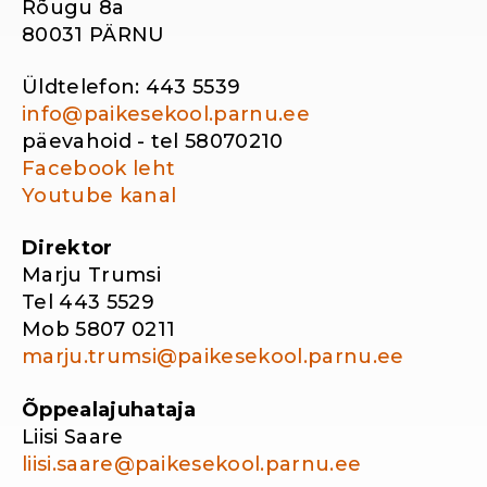
Rõugu 8a
80031 PÄRNU
Üldtelefon: 443 5539
info@paikesekool.parnu.ee
päevahoid - tel 58070210
Facebook leht
Youtube kanal
Direktor
Marju Trumsi
Tel 443 5529
Mob 5807 0211
marju.trumsi@paikesekool.parnu.ee
Õppealajuhataja
Liisi Saare
liisi.saare@paikesekool.parnu.ee