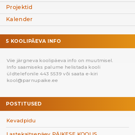
Projektid
Kalender
5 KOOLIPÄEVA INFO
Viie järgneva koolipäeva info on muutmisel.
Info saamiseks palume helistada kooli
üldtelefonile 443 5539 või saata e-kiri
kool@parnupaike.ee
POSTITUSED
Kevadpidu
Lastekaitsepäev PÄIKESE KOOLIS