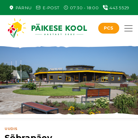
Skip
PÄRNU
E-POST
07:30 - 18:00
443 5529
to
content
PCS
UUDIS
Sõbrapäev