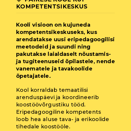
KOMPETENTSIKESKUS
Kooli visioon on kujuneda
kompetentsikeskuseks, kus
arendatakse uusi eripedagoogilisi
meetodeid ja suundi ning
pakutakse laialdaselt nõustamis-
ja tugiteenuseid õpilastele, nende
vanematele ja tavakoolide
õpetajatele.
Kool korraldab temaatilisi
arenduspäevi ja koordineerib
koostöövõrgustiku tööd.
Eripedagoogiline kompetents
loob hea aluse tava- ja erikoolide
tihedale koostööle.